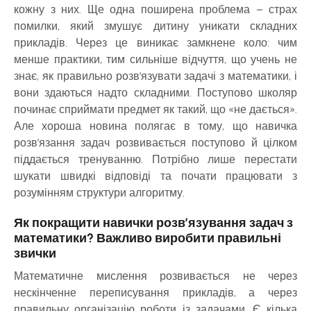
кожну з них. Ще одна поширена проблема – страх
помилки, який змушує дитину уникати складних
прикладів. Через це виникає замкнене коло: чим
менше практики, тим сильніше відчуття, що учень не
знає, як правильно розв’язувати задачі з математики, і
вони здаються надто складними. Поступово школяр
починає сприймати предмет як такий, що «не дається».
Але хороша новина полягає в тому, що навичка
розв’язання задач розвивається поступово й цілком
піддається тренуванню. Потрібно лише перестати
шукати швидкі відповіді та почати працювати з
розумінням структури алгоритму.
Як покращити навички розв’язування задач з
математики? Важливо виробити правильні
звички
Математичне мислення розвивається не через
нескінченне переписування прикладів, а через
правильну організацію роботи із задачами. Є кілька