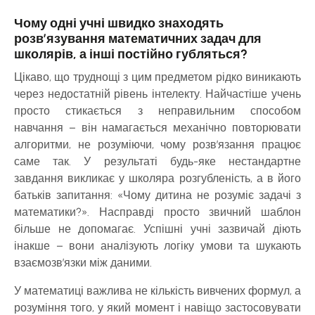
Чому одні учні швидко знаходять
розв’язування математичних задач для
школярів, а інші постійно губляться?
Цікаво, що труднощі з цим предметом рідко виникають
через недостатній рівень інтелекту. Найчастіше учень
просто стикається з неправильним способом
навчання – він намагається механічно повторювати
алгоритми, не розуміючи, чому розв’язання працює
саме так. У результаті будь-яке нестандартне
завдання викликає у школяра розгубленість, а в його
батьків запитання: «Чому дитина не розуміє задачі з
математики?». Насправді просто звичний шаблон
більше не допомагає. Успішні учні зазвичай діють
інакше – вони аналізують логіку умови та шукають
взаємозв’язки між даними.
У математиці важлива не кількість вивчених формул, а
розуміння того, у який момент і навіщо застосовувати