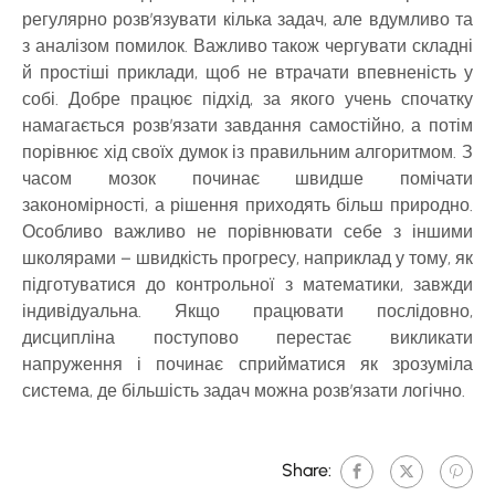
регулярно розв’язувати кілька задач, але вдумливо та
з аналізом помилок. Важливо також чергувати складні
й простіші приклади, щоб не втрачати впевненість у
собі. Добре працює підхід, за якого учень спочатку
намагається розв’язати завдання самостійно, а потім
порівнює хід своїх думок із правильним алгоритмом. З
часом мозок починає швидше помічати
закономірності, а рішення приходять більш природно.
Особливо важливо не порівнювати себе з іншими
школярами – швидкість прогресу, наприклад у тому, як
підготуватися до контрольної з математики, завжди
індивідуальна. Якщо працювати послідовно,
дисципліна поступово перестає викликати
напруження і починає сприйматися як зрозуміла
система, де більшість задач можна розв’язати логічно.
Share: