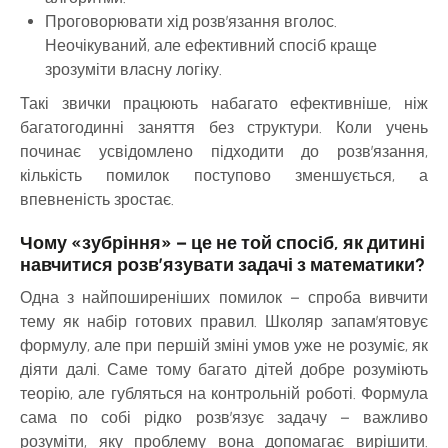
Проговорювати хід розв’язання вголос.
Неочікуваний, але ефективний спосіб краще
зрозуміти власну логіку.
Такі звички працюють набагато ефективніше, ніж
багатогодинні заняття без структури. Коли учень
починає усвідомлено підходити до розв’язання,
кількість помилок поступово зменшується, а
впевненість зростає.
Чому «зубріння» – це не той спосіб, як дитині
навчитися розв’язувати задачі з математики?
Одна з найпоширеніших помилок – спроба вивчити
тему як набір готових правил. Школяр запам’ятовує
формулу, але при першій зміні умов уже не розуміє, як
діяти далі. Саме тому багато дітей добре розуміють
теорію, але губляться на контрольній роботі. Формула
сама по собі рідко розв’язує задачу – важливо
розуміти, яку проблему вона допомагає вирішити.