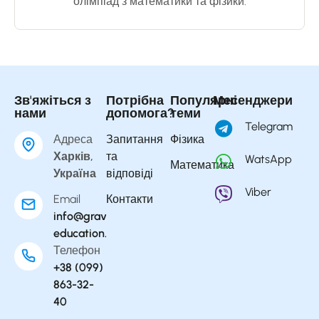
олімпіад з математики та фізики.
Зв'яжіться з
Потрібна
Популярні
Месенджери
нами
допомога?
теми
Telegram
Адреса
Запитання
Фізика
Харків,
та
WatsApp
Математика
Україна
відповіді
Viber
Email
Контакти
info@gravity-
education.com
Телефон
+38 (099)
863-32-
40