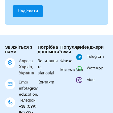
Зв'яжіться з
Потрібна
Популярні
Месенджери
нами
допомога?
теми
Telegram
Адреса
Запитання
Фізика
Харків,
та
WatsApp
Математика
Україна
відповіді
Viber
Email
Контакти
info@gravity-
education.com
Телефон
+38 (099)
863-32-