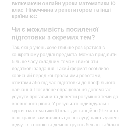
включаючи онлайн уроки математики 10
клас, Німеччина з репетитором та інші
країни ЄС
Чи є можливість посиленої
підготовки з окремих тем?
Так, якщо учень хоче глибше розібратися в
конкретному розділі предмета. Можна приділити
більше часу складним темам і виконати
додаткові завдання. Такий формат особливо
корисний перед контрольними роботами,
іспитами або під час підготовки до профільного
навчання. Посилене опрацювання допомагає
усунути прогалини та довести розуміння теми до
впевненого рівня. У результаті індивідуальні
курси з математики 10 клас дистанційно (Чехія та
інші країни замовляють цю послугу) дають учневі
відчуття спокою та демонструють більш стабільні