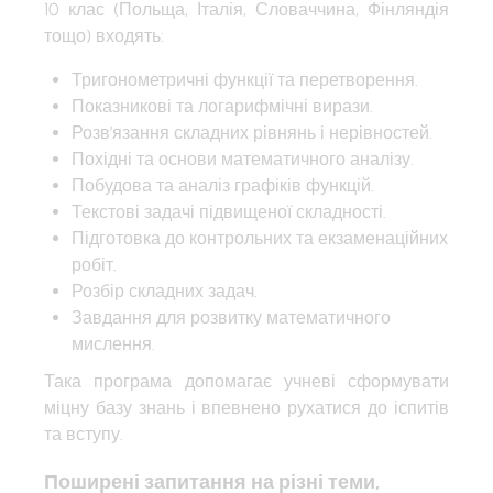
10 клас (Польща, Італія, Словаччина, Фінляндія
тощо) входять:
Тригонометричні функції та перетворення.
Показникові та логарифмічні вирази.
Розв’язання складних рівнянь і нерівностей.
Похідні та основи математичного аналізу.
Побудова та аналіз графіків функцій.
Текстові задачі підвищеної складності.
Підготовка до контрольних та екзаменаційних
робіт.
Розбір складних задач.
Завдання для розвитку математичного
мислення.
Така програма допомагає учневі сформувати
міцну базу знань і впевнено рухатися до іспитів
та вступу.
Поширені запитання на різні теми,