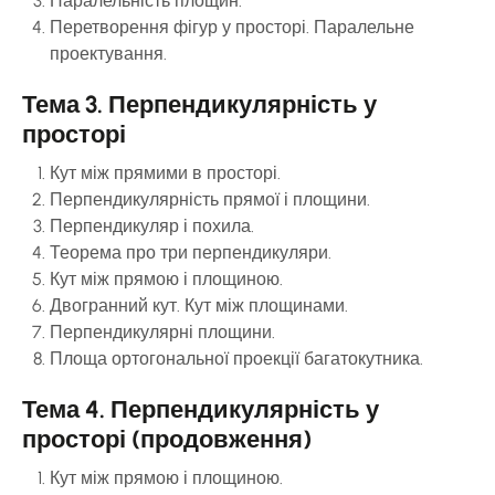
Паралельність площин.
Перетворення фігур у просторі. Паралельне
проектування.
Тема 3. Перпендикулярність у
просторі
Кут між прямими в просторі.
Перпендикулярність прямої і площини.
Перпендикуляр і похила.
Теорема про три перпендикуляри.
Кут між прямою і площиною.
Двогранний кут. Кут між площинами.
Перпендикулярні площини.
Площа ортогональної проекції багатокутника.
Тема 4. Перпендикулярність у
просторі (продовження)
Кут між прямою і площиною.