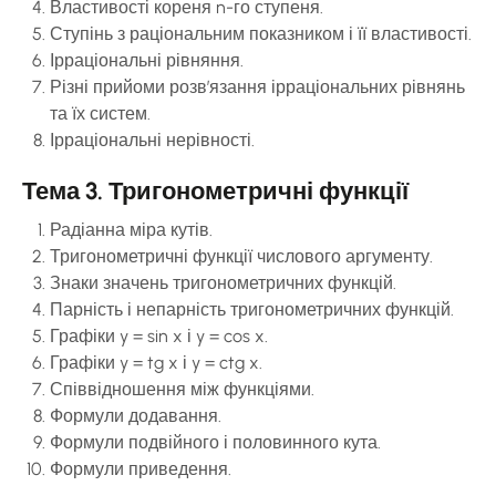
Властивості кореня n-го ступеня.
Ступінь з раціональним показником і її властивості.
Ірраціональні рівняння.
Різні прийоми розв’язання ірраціональних рівнянь
та їх систем.
Ірраціональні нерівності.
Тема 3. Тригонометричні функції
Радіанна міра кутів.
Тригонометричні функції числового аргументу.
Знаки значень тригонометричних функцій.
Парність і непарність тригонометричних функцій.
Графіки y = sin x і y = cos x.
Графіки y = tg x і y = ctg x.
Співвідношення між функціями.
Формули додавання.
Формули подвійного і половинного кута.
Формули приведення.