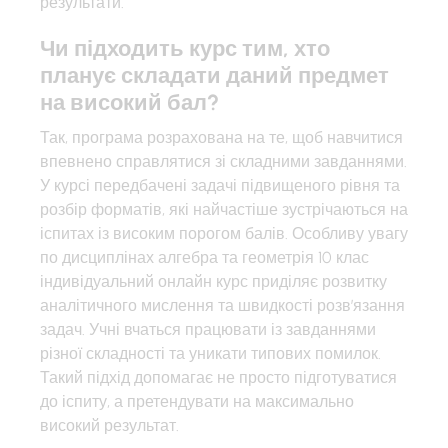
результати.
Чи підходить курс тим, хто
планує складати даний предмет
на високий бал?
Так, програма розрахована на те, щоб навчитися
впевнено справлятися зі складними завданнями.
У курсі передбачені задачі підвищеного рівня та
розбір форматів, які найчастіше зустрічаються на
іспитах із високим порогом балів. Особливу увагу
по дисциплінах алгебра та геометрія 10 клас
індивідуальний онлайн курс приділяє розвитку
аналітичного мислення та швидкості розв’язання
задач. Учні вчаться працювати із завданнями
різної складності та уникати типових помилок.
Такий підхід допомагає не просто підготуватися
до іспиту, а претендувати на максимально
високий результат.