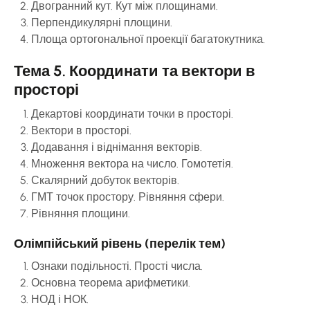
Двогранний кут. Кут між площинами.
Перпендикулярні площини.
Площа ортогональної проекції багатокутника.
Тема 5. Координати та вектори в
просторі
Декартові координати точки в просторі.
Вектори в просторі.
Додавання і віднімання векторів.
Множення вектора на число. Гомотетія.
Скалярний добуток векторів.
ГМТ точок простору. Рівняння сфери.
Рівняння площини.
Олімпійський рівень (перелік тем)
Ознаки подільності. Прості числа.
Основна теорема арифметики.
НОД і НОК.