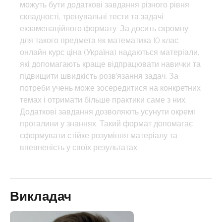
можуть бути додаткові завдання різного рівня
складності, тренувальні тести та задачі
екзаменаційного формату. За досить скромну
для такого предмета як математика 10 клас
онлайн курс ціна (Україна) надаються матеріали,
які допомагають краще відпрацювати навички та
підвищити швидкість розв’язання задач. За
потреби учень може зосередитися на конкретних
темах і отримати більше практики саме з них.
Додаткові завдання дозволяють усунути окремі
прогалини у знаннях. Такий формат допомагає
сформувати стійке розуміння матеріалу та
впевненість у своїх результатах.
Викладач