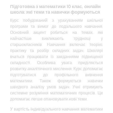
Підготовка з математики 10 клас, онлайн
школа: які теми та навички формуються
Курс побудований з урахуванням шкільної
програми та вимог до подальшого навчання.
Основний акцент робиться на темах, які
найчастіше викликають труднощі у
старшокласників. Навчання включає теорію,
практику та розбір складних задач. Школярі
вчаться працювати із завданнями підвищеної
складності. Особлива увага приділяється
розвитку аналітичного мислення. Курс допомагає
підготуватися до профільного вивчення
математики. Також формуються навички
швидкого аналізу умов задач. Учні отримують
системне розуміння математичних процесів. Це
допомагає легше опановувати нові теми.
У вартість індивідуального навчання математики