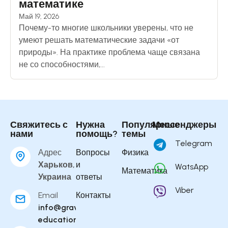
математике
Май 19, 2026
Почему-то многие школьники уверены, что не
умеют решать математические задачи «от
природы». На практике проблема чаще связана
не со способностями,...
Свяжитесь с
Нужна
Популярные
Мессенджеры
нами
помощь?
темы
Telegram
Адрес
Вопросы
Физика
Харьков,
и
WatsApp
Математика
Украина
ответы
Viber
Email
Контакты
info@gravity-
education.com